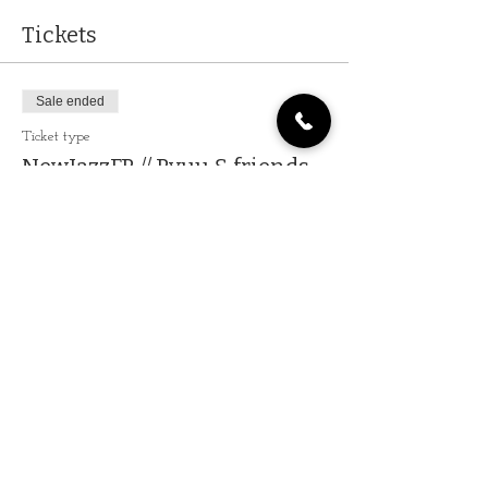
Tickets
Sale ended
Ticket type
NewJazzFR // Ryuu & friends
More info
Price
€9.76
+€0.24 ticket service fee
Share this event