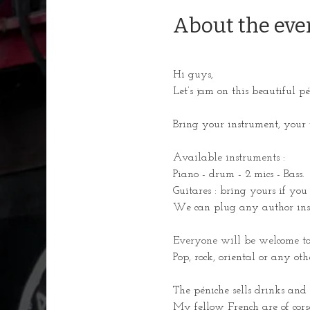
About the eve
Hi guys,
Let’s jam on this beautiful p
Bring your instrument, your 
Available instruments :
Piano - drum - 2 mics - Bass.
Guitares : bring yours if you
We can plug any author ins
Everyone will be welcome to
Pop, rock, oriental or any ot
The péniche sells drinks and
My fellow French are of corse