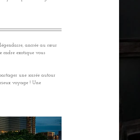
 légendaire, ancrée au cœur 
e cadre exotique vous 
 partager une soirée autour 
licieux voyage ! Une 