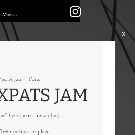
More...
X
ed 14 Jan
  |  
Paris
XPATS JAM
nce* (we speak French too)
Restauration sur place