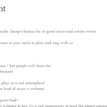
nt
éniche (barge) famous for its great music and artistic events.
voice or your smile to play and sing with us.
 can / but people will share too. 
trument.
 play in a cool atmosphere!
her kind of music is welcome.
 great food— 
 welcome to join; it’s a cool opportunity to meet the expats commu