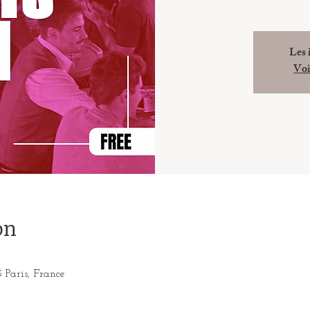
Les 
Voi
on
3 Paris, France