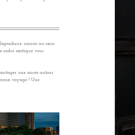
 légendaire, ancrée au cœur 
e cadre exotique vous 
 partager une soirée autour 
licieux voyage ! Une 