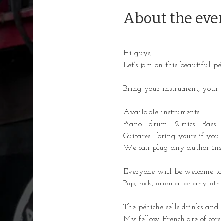
About the eve
Hi guys,
Let’s jam on this beautiful p
Bring your instrument, your 
Available instruments :
Piano - drum - 2 mics - Bass.
Guitares : bring yours if you
We can plug any author ins
Everyone will be welcome to
Pop, rock, oriental or any ot
The péniche sells drinks and
My fellow French are of corse