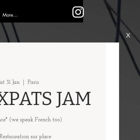
More...
X
at 31 Jan
  |  
Paris
XPATS JAM
nce* (we speak French too)
Restauration sur place