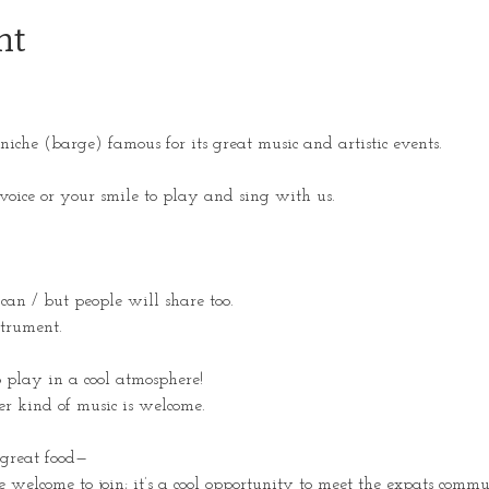
nt
éniche (barge) famous for its great music and artistic events.
voice or your smile to play and sing with us.
 can / but people will share too. 
trument.
 play in a cool atmosphere!
her kind of music is welcome.
 great food— 
 welcome to join; it’s a cool opportunity to meet the expats commu