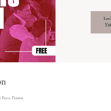
Les 
Voi
on
3 Paris, France