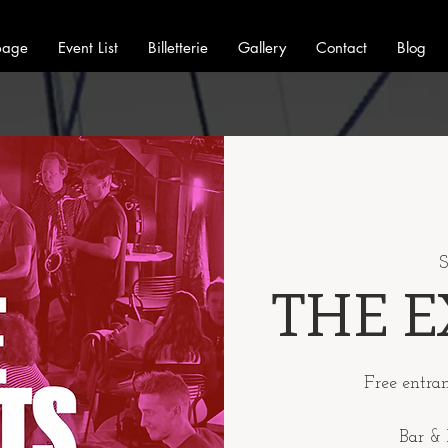
page
Event List
Billetterie
Gallery
Contact
Blog
S
THE E
Free entra
Bar & 