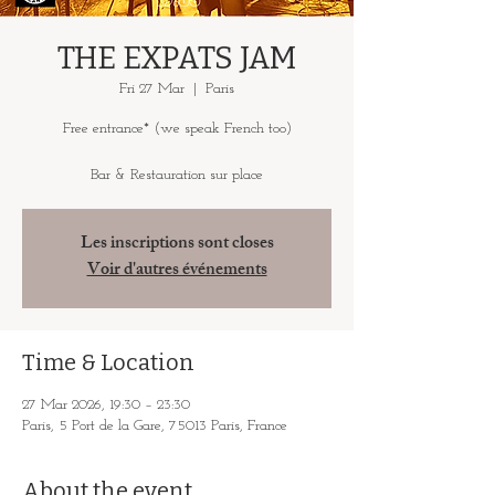
THE EXPATS JAM
Fri 27 Mar
  |  
Paris
Free entrance* (we speak French too)
Bar & Restauration sur place
Les inscriptions sont closes
Voir d'autres événements
Time & Location
27 Mar 2026, 19:30 – 23:30
Paris, 5 Port de la Gare, 75013 Paris, France
About the event