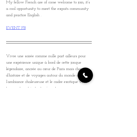
My fellow French are of corse welcome to join; it’s 
a cool opportunity to meet the expats community 
and practice English .
EVENT FB
Vivre une soirée comme nulle part ailleurs pour 
une expérience unique à bord de cette jonque 
légendaire, ancrée au cœur de Paris mais chargée 
d’histoire et de voyages autour du monde où 
l’ambiance chaleureuse et le cadre exotique vous 
transporteront instantanément.
Le pont en bois exotique et la vue imprenable sur 
la Seine font de ce lieu l’endroit idéal pour partager 
une soirée autour de la musique. Ajoutez à cela 
une carte de tapas et cocktails, et vous voilà 
prêt(e) pour un délicieux voyage ! Une invitation 
à l’évasion et à la découverte, dans un lieu 