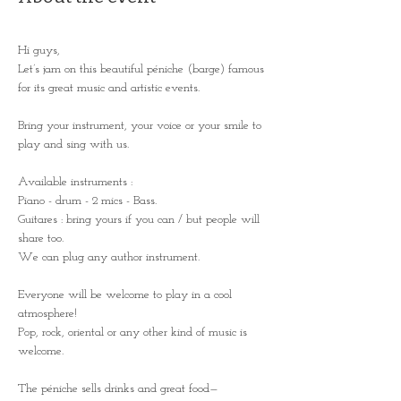
Hi guys,
Let’s jam on this beautiful péniche (barge) famous 
for its great music and artistic events.
Bring your instrument, your voice or your smile to 
play and sing with us.
Available instruments :
Piano - drum - 2 mics - Bass.
Guitares : bring yours if you can / but people will 
share too. 
We can plug any author instrument.
Everyone will be welcome to play in a cool 
atmosphere!
Pop, rock, oriental or any other kind of music is 
welcome.
The péniche sells drinks and great food— 