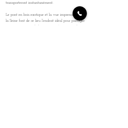
transporteront instantanément.
Le pont en bois exotique et la vue imprenable sur 
la Seine font de ce lieu l’endroit idéal pour partager 
une soirée autour de la musique. Ajoutez à cela 
une carte de tapas et cocktails, et vous voilà 
prêt(e) pour un délicieux voyage ! Une invitation 
à l’évasion et à la découverte, dans un lieu 
mythique et plein de charme.
Rejoignez-nous et faites partie de 
l’aventure !