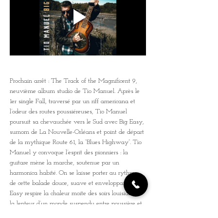
Prochain arrêt : The Track of the Magnificent 9, 
neuvième album studio de Tio Manuel. Après le 
1er single Fall, traversé par un riff americana et 
l’odeur des routes poussiéreuses, Tio Manuel 
poursuit sa chevauchée vers le Sud avec Big Easy, 
surnom de La Nouvelle-Orléans et point de départ 
de la mythique Route 61, la “Blues Highway”. Tio 
Manuel y convoque l’esprit des pionniers : la 
guitare mène la marche, soutenue par un 
harmonica habité. On se laisse porter au rythme 
de cette balade douce, suave et enveloppante. Big 
Easy respire la chaleur moite des soirs louisianais, 
la lenteur d’un monde suspendu entre poussière et 
lumière. La voix de Tio Manuel agit comme un 