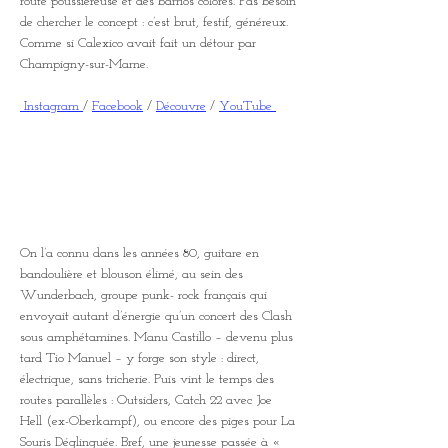
route poussiéreuse et des barrios colorés. Pas besoin 
de chercher le concept : c’est brut, festif, généreux. 
Comme si Calexico avait fait un détour par 
Champigny-sur-Marne.
 Instagram 
/ 
Facebook
 / 
Découvre
 / 
YouTube 
On l’a connu dans les années 80, guitare en 
bandoulière et blouson élimé, au sein des 
Wunderbach, groupe punk- rock français qui 
envoyait autant d’énergie qu’un concert des Clash 
sous amphétamines. Manu Castillo – devenu plus 
tard Tio Manuel – y forge son style : direct, 
électrique, sans tricherie. Puis vint le temps des 
routes parallèles : Outsiders, Catch 22 avec Joe 
Hell (ex-Oberkampf), ou encore des piges pour La 
Souris Déglinguée. Bref, une jeunesse passée à « 