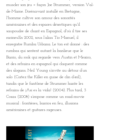
muscler son jeu » façon Joe Strummer, version Val-
de-Marne. Dorénavant installé en Bretagne, 
l'homme cultive son amour des sonorités 
américaines et des espaces désertiques qu'il 
saupoudre de chant en Espagnol, d'où il tire ses 
racines.En 2002, sous l’alias Tio Manuel, il 
enregistre Rumba Urbana. Le ton est donné : des 
rumbas qui sentent autant la banlieue que le 
Barrio, du rock qui regarde vers Austin et Mexico, 
et des refrains en espagnol qui claquent comme 
des slogans. Neil Young s’invite au détour d’un 
solo (Cortez the Killer en guise de clin d’œil), 
tandis que le fantôme de Strummer hante les 
refrains de ¡Asi es la vida! (2004). Plus tard, 3 
Cosas (2008) s’impose comme un road-movie 
musical : frontières, barrios en feu, illusions 
américaines et guitares rageuses.