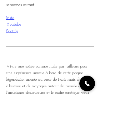
semaines durant !
Insta
Youtube
Spotify
Vivre une soirée comme nulle part ailleurs pour 
une expérience unique à bord de cette jonque 
légendaire, ancrée au cœur de Paris mais chargée 
d’histoire et de voyages autour du monde où 
l’ambiance chaleureuse et le cadre exotique vous 
transporteront instantanément.
Le pont en bois exotique et la vue imprenable sur 
la Seine font de ce lieu l’endroit idéal pour partager 
une soirée autour de la musique. Ajoutez à cela 
une carte de tapas et cocktails, et vous voilà 
prêt(e) pour un délicieux voyage ! Une invitation 