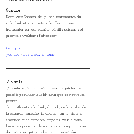
Sanaza 
Découvrez Sanaza, de  jeunes spationautes du 
rock, funk et soul, prêts à décoller ! Laisse-toi 
transporter sur leur planète, où riffs puissants et 
grooves envoûtants t’attendent ! 
instagram
youtube
 / 
live a rock en seine
Vivante
Vivante revient sur scène après un printemps 
passé à peaufiner leur EP ainsi que de nouvelles 
pépites !
Au confluent de la funk, du rock, de la soul et de 
la chanson française, ils alignent un set riche en 
émotions et en surprises. Préparez-vous à vous 
laisser emporter par leur groove et à repartir avec 
des mélodies qui vous hanteront l’esprit des 